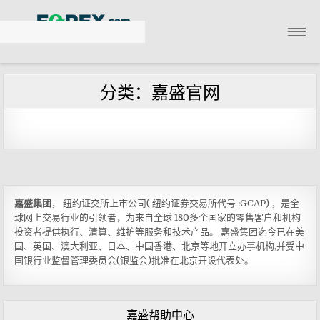
X
分类：嘉盛官网
嘉盛官网
嘉盛简介
加入嘉盛
嘉盛集团
， 纽约证交所上市公司( 纽约证券交易所代号 :GCAP) ，是全
球网上交易行业的引领者，为来自全球 180多个国家的零售客户和机构
嘉盛出金
投资者提供执行、清算、维护等服务和技术产品。 嘉盛集团迄今已在美
国、英国、澳大利亚、日本、中国香港、北京等地开立办事机构,并受中
国银行业监督管理委员会(银监会)批准在北京开设代表处。
联系嘉盛
嘉盛帮助中心
嘉盛帮助中心