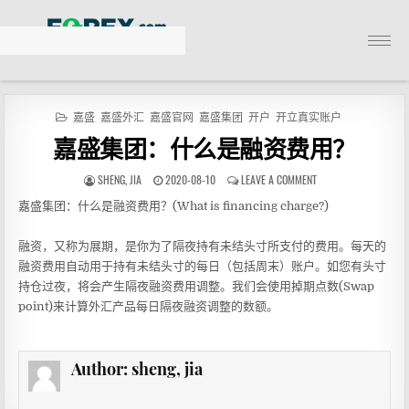
X
嘉盛
嘉盛外汇
嘉盛官网
嘉盛集团
开户
开立真实账户
嘉盛集团：什么是融资费用？
嘉盛官网
SHENG, JIA
2020-08-10
LEAVE A COMMENT
嘉盛简介
嘉盛集团：什么是融资费用？(What is financing charge?)
加入嘉盛
融资，又称为展期，是你为了隔夜持有未结头寸所支付的费用。每天的
融资费用自动用于持有未结头寸的每日（包括周末）账户。如您有头寸
嘉盛出金
持仓过夜，将会产生隔夜融资费用调整。我们会使用掉期点数(Swap
point)来计算外汇产品每日隔夜融资调整的数额。
联系嘉盛
Author:
sheng, jia
嘉盛帮助中心