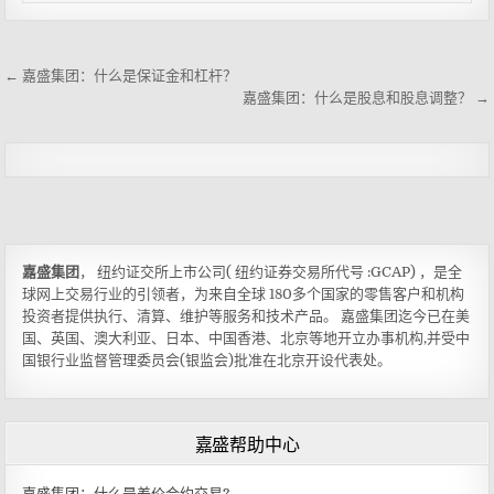
嘉盛入金
← 嘉盛集团：什么是保证金和杠杆？
嘉盛集团：什么是股息和股息调整？ →
嘉盛集团
， 纽约证交所上市公司( 纽约证券交易所代号 :GCAP) ，是全
球网上交易行业的引领者，为来自全球 180多个国家的零售客户和机构
投资者提供执行、清算、维护等服务和技术产品。 嘉盛集团迄今已在美
国、英国、澳大利亚、日本、中国香港、北京等地开立办事机构,并受中
国银行业监督管理委员会(银监会)批准在北京开设代表处。
嘉盛帮助中心
嘉盛集团：什么是差价合约交易?