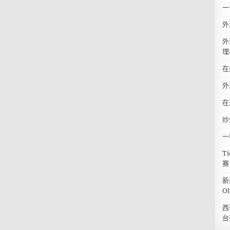
一
外
外
理
在
外
在
炒
一
T
赛
新
O
西
台