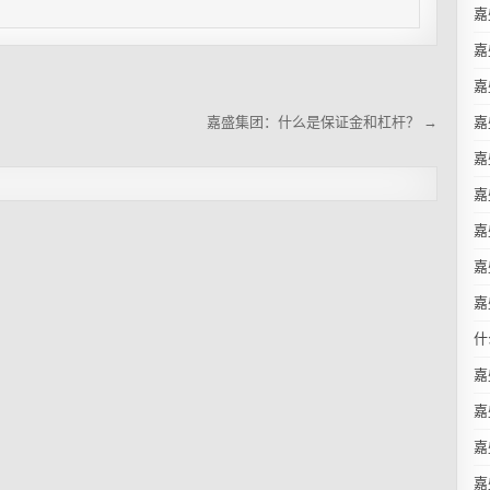
嘉
嘉
嘉
嘉
嘉盛集团：什么是保证金和杠杆？ →
嘉
嘉
嘉
嘉
嘉
什
嘉
嘉
嘉
嘉