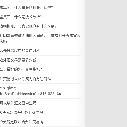
盛集团：什么是股息和股息调整？
盛集团：什么是技术分析？
盛模拟账户与真实账户有什么区别？
种因素嘉盛被大陆地区屏蔽，目前有打开嘉盛官网
法吗
么是投资房产的最佳时机
始外汇交易需要多少钱
么是最好的外汇交易指标？
汇交易可以让你成为百万富翁吗
ain-qimg-
bd6a4d1bd44ccedea1ef246f638b6a
可以以外汇交易为生吗
50美元足以开始外汇交易吗
00英镑足以开始外汇交易吗