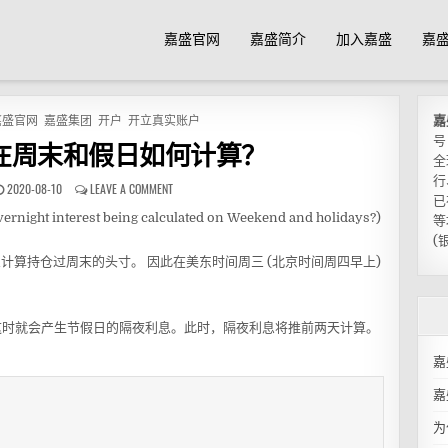
嘉盛官网
嘉盛简介
加入嘉盛
嘉
嘉盛官网
嘉盛集团
开户
开立真实账户
嘉
号
在周末和假日如何计算？
全
行
2020-08-10
LEAVE A COMMENT
已
nterest being calculated on Weekend and holidays?)
等
(
三计算持仓过周末的头寸。 因此在美东时间周三 (北京时间周四早上)
这时就会产生节假日的隔夜利息。此时，隔夜利息将推前两天计算。
嘉
嘉
为