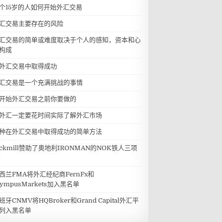
个15岁的人如何开始外汇交易
汇交易主要存在的风险
汇交易的简单或难度取决于个人的感知，资本和心
构成
外汇交易中取得成功
汇交易是一个充满挑战的事情
开始外汇交易之前你要做的
外汇一定要花时间实际了解外汇市场
种在外汇交易中取得成功的简单方法
ickmill赞助了奥地利IRONMAN的NOK铁人三项
西兰FMA将外汇经纪商FernFx和
lympusMarkets加入黑名单
班牙CNMV将HQBroker和Grand Capital外汇平
列入黑名单