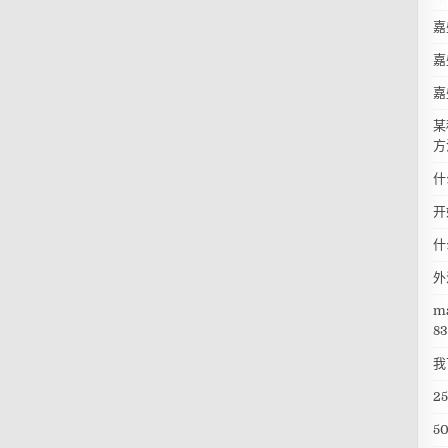
嘉
嘉
嘉
某
方
什
开
什
外
m
83
我
2
5