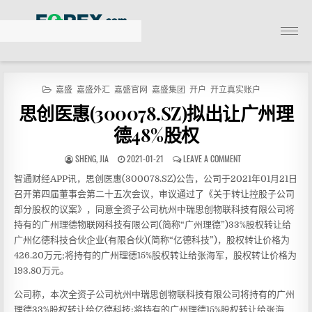
X
嘉盛
嘉盛外汇
嘉盛官网
嘉盛集团
开户
开立真实账户
思创医惠(300078.SZ)拟出让广州理
嘉盛官网
德48%股权
嘉盛简介
SHENG, JIA
2021-01-21
LEAVE A COMMENT
智通财经APP讯，思创医惠(300078.SZ)公告，公司于2021年01月21日
加入嘉盛
召开第四届董事会第二十五次会议，审议通过了《关于转让控股子公司
部分股权的议案》，同意全资子公司杭州中瑞思创物联科技有限公司将
嘉盛出金
持有的广州理德物联网科技有限公司(简称“广州理德”)33%股权转让给
广州亿德科技合伙企业(有限合伙)(简称“亿德科技”)，股权转让价格为
联系嘉盛
426.20万元;将持有的广州理德15%股权转让给张海军，股权转让价格为
193.80万元。
嘉盛帮助中心
公司称，本次全资子公司杭州中瑞思创物联科技有限公司将持有的广州
理德33%股权转让给亿德科技;将持有的广州理德15%股权转让给张海