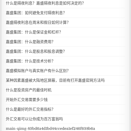
什么是隔夜利息？嘉盛隔夜利息是如何决定的？
嘉盛集团：如何避免支付隔夜利息？
嘉盛隔夜利息在周末和假日如何计算？
嘉盛集团：什么是保证金和杠杆？
嘉盛集团：什么是融资费用？
嘉盛集团：什么是股息和股息调整？
嘉盛集团：什么是技术分析？
嘉盛模拟账户与真实账户有什么区别？
某种因素嘉盛被大陆地区屏蔽，目前有打开嘉盛官网方法吗
什么是投资房产的最佳时机
开始外汇交易需要多少钱
什么是最好的外汇交易指标？
外汇交易可以让你成为百万富翁吗
main-qimg-83bd6a4d1bd44ccedea1ef246f638b6a