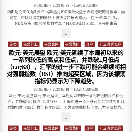
SHENG, JIA
2023-05-22
LEAVE A COMMENT
纳斯达克100指数要点 纳斯达克100指数受益于表现抢眼的财报季，而
现在，市场对潜在的债务上限协议持乐观态度。 在突破1年高点后，
NDX多头可能会将指数推高至14,000或14,350。 从长期来看
...
嘉盛
嘉盛外汇
嘉盛官网
嘉盛集团
开户
开立真实账户
欧元/美元展望 欧元/美元延续了本周初以来的
一系列较低的高点和低点，并跌破4月低点
（1.0788），汇率的进一步下跌可能会继续将相
对强弱指数（RSI）推向超买区域，因为该振荡
指标仍显示为下降趋势。
SHENG, JIA
2023-05-19
LEAVE A COMMENT
欧元/美元展望 欧元/美元延续了本周初以来的一系列较低的高点和低
点，并跌破4月低点（1.0788），汇率的进一步下跌可能会继续将相对
强弱指数（RSI）推向超买区域，因为该振荡指标仍显示为下降趋势。
...
嘉盛
嘉盛外汇
嘉盛官网
嘉盛集团
开户
开立真实账户