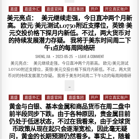
嘉盛入金
嘉盛
嘉盛外汇
嘉盛官网
嘉盛集团
开户
开立真实账户
美元亮点： 美元继续走强，今日直冲两个月新
高。 欧元/美元测试1.0750附近支撑位，英镑/美
元交投价格下探月内新低。不过，两大货币对
的持续发展潜力存疑。 我将于美东时间周二下
午1点的每周网络研
SHENG, JIA
2023-05-25
LEAVE A COMMENT
美元亮点： 美元继续走强，今日直冲两个月新高。 欧元/美元测试
1.0750附近支撑位，英镑/美元交投价格下探月内新低。不过，两大货
币对的持续发展潜力存疑。 我将于美东时间周二下午1点的每周网络研
...
嘉盛
嘉盛外汇
嘉盛官网
嘉盛集团
开户
开立真实账户
黄金与白银、基本金属和商品货币在周二盘中
前半段同步下跌。由于各种原因，贵金属目前
仍处于低迷状态，不过在我看来，由于全球货
币政策从现在起只会逐渐宽松，因此毫无疑
问，黄金的长期预测仍然看多。事实上，随着