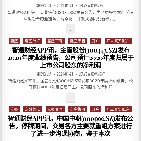
SHENG, JIA
2021-01-21
LEAVE A COMMENT
智通财经APP讯，大北农(002385.SZ)发布公告，为了更好探索产学研
深度融合的全链条、网络化、开放式协同创新模式，
...
嘉盛
嘉盛外汇
嘉盛官网
嘉盛集团
开户
开立真实账户
智通财经APP讯，金雷股份(300443.SZ)发布
2020年度业绩预告，公司预计2020年度归属于
上市公司股东的净利润
SHENG, JIA
2021-01-21
LEAVE A COMMENT
智通财经APP讯，金雷股份(300443.SZ)发布2020年度业绩预告，公
司预计2020年度归属于上市公司股东的净利润
...
嘉盛
嘉盛外汇
嘉盛官网
嘉盛集团
开户
开立真实账户
智通财经APP讯，中国中期(000996.SZ)发布公
告，停牌期间，交易各方主要就重组方案进行
了进一步沟通协商，鉴于本次