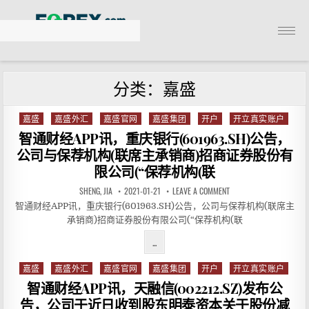
X
分类：嘉盛
嘉盛官网
嘉盛
嘉盛外汇
嘉盛官网
嘉盛集团
开户
开立真实账户
智通财经APP讯，重庆银行(601963.SH)公告，
嘉盛简介
公司与保荐机构(联席主承销商)招商证券股份有
限公司(“保荐机构(联
加入嘉盛
SHENG, JIA
2021-01-21
LEAVE A COMMENT
智通财经APP讯，重庆银行(601963.SH)公告，公司与保荐机构(联席主
嘉盛出金
承销商)招商证券股份有限公司(“保荐机构(联
...
联系嘉盛
嘉盛
嘉盛外汇
嘉盛官网
嘉盛集团
开户
开立真实账户
智通财经APP讯，天融信(002212.SZ)发布公
嘉盛帮助中心
告，公司于近日收到股东明泰资本关于股份减