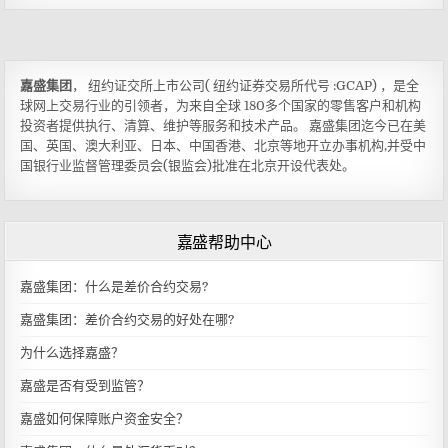
嘉盛集团
， 纽约证交所上市公司( 纽约证券交易所代号 :GCAP) ，是全
球网上交易行业的引领者，为来自全球 180多个国家的零售客户和机构
投资者提供执行、清算、维护等服务和技术产品。 嘉盛集团迄今已在美
国、英国、澳大利亚、日本、中国香港、北京等地开立办事机构,并受中
国银行业监督管理委员会(银监会)批准在北京开设代表处。
嘉盛帮助中心
嘉盛集团：什么是差价合约交易?
嘉盛集团：差价合约交易的好处在哪?
为什么选择嘉盛？
嘉盛是否有受到监管？
嘉盛如何保障账户资金安全？